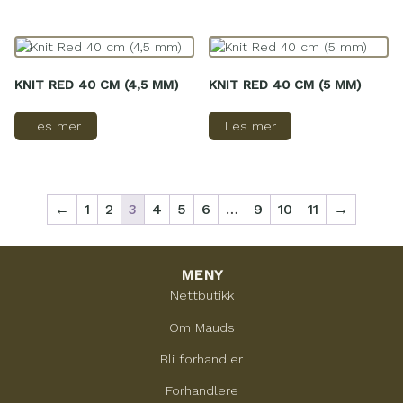
KNIT RED 40 CM (4,5 MM)
KNIT RED 40 CM (5 MM)
Les mer
Les mer
←
1
2
3
4
5
6
…
9
10
11
→
MENY
Nettbutikk
Om Mauds
Bli forhandler
Forhandlere