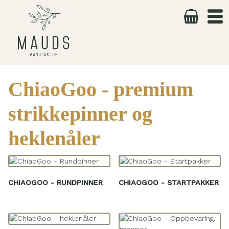
Skip
to
content
ChiaoGoo - premium
strikkepinner og
heklenåler
CHIAOGOO - RUNDPINNER
CHIAOGOO - STARTPAKKER