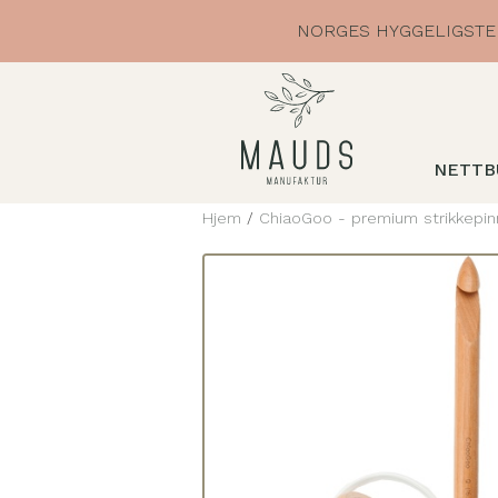
Skip
NORGES HYGGELIGSTE 
to
content
NETTB
Hjem
/
ChiaoGoo - premium strikkepin