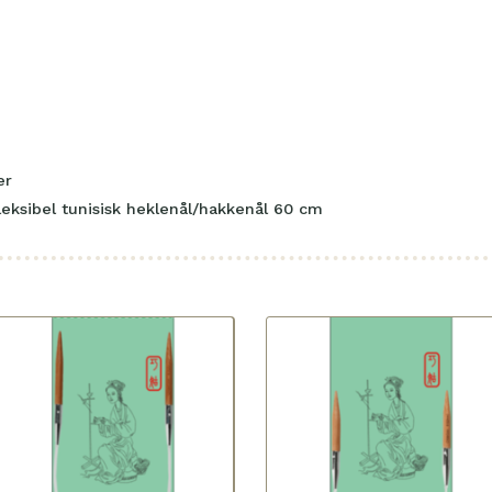
er
leksibel tunisisk heklenål/hakkenål 60 cm