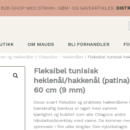
B2B-SHOP MED STRIKK-, SØM- OG GAVEARTIKLER.
DISTR
UTIKK
OM MAUDS
BLI FORHANDLER
FO
ner og heklenåler
/
ChiaoGoo - heklenåler
/ Fleksibel tunisisk he
Fleksibel tunisisk
heklenål/hakkenål (patina)
60 cm (9 mm)
Disse svært fleksible og praktiske hakkenålene 
bærekraftig bambus er laget med samme
kjærlighet og kvalitet som alle Chiagoos andre
håndarbeidsverktøy med vaiere. De kommer m
spinnvaier i fire ulike lengder. Den nylonbelagte