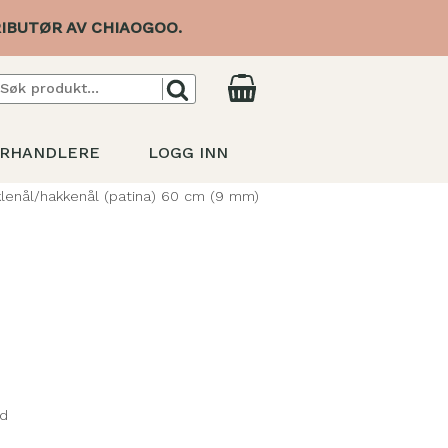
IBUTØR AV CHIAOGOO.
RHANDLERE
LOGG INN
klenål/hakkenål (patina) 60 cm (9 mm)
i
ed