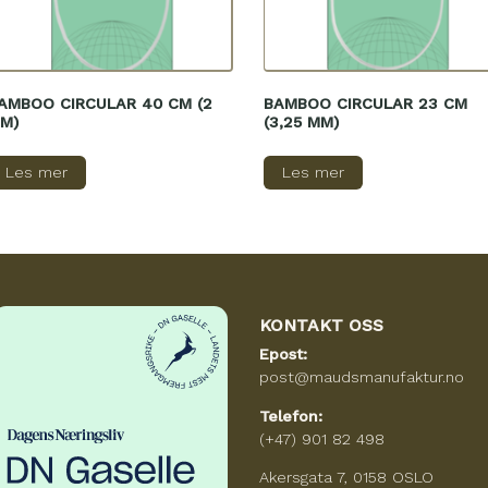
AMBOO CIRCULAR 40 CM (2
BAMBOO CIRCULAR 23 CM
M)
(3,25 MM)
Les mer
Les mer
KONTAKT OSS
Epost:
post@maudsmanufaktur.no
Telefon:
(+47) 901 82 498
Akersgata 7, 0158 OSLO