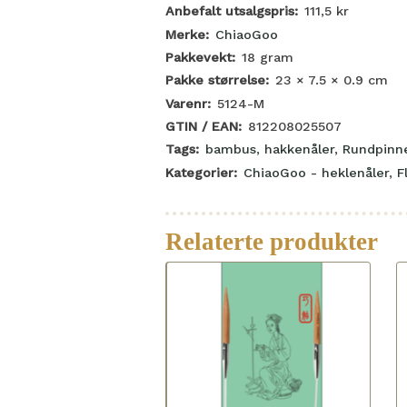
Anbefalt utsalgspris:
111,5
kr
Merke:
ChiaoGoo
Pakkevekt:
18
gram
Pakke størrelse:
23 × 7.5 × 0.9
cm
Varenr:
5124-M
GTIN / EAN:
812208025507
Tags:
bambus
,
hakkenåler
,
Rundpinn
Kategorier:
ChiaoGoo - heklenåler
,
F
Relaterte produkter