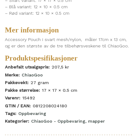
– Svart variant: 17 × 17 × 0.5 cm
– Blå variant: 12 × 10 × 0.5 cm
– Rød variant: 12 × 10 × 0.5 cm
Mer informasjon
Accessory Pouch i svart mesh/nylon, måler 17cm x 13 cm,
og er den største av de tre tilbehørsveskene til ChiaoGoo.
Produktspesifikasjoner
Anbefalt utsalgspris:
207,5
kr
Merke:
ChiaoGoo
Pakkevekt:
27
gram
Pakke størrelse:
17 × 17 × 0.5
cm
Varenr:
15492
GTIN / EAN:
0812208024180
Tags:
Oppbevaring
Kategorier:
ChiaoGoo - Oppbevaring, mapper