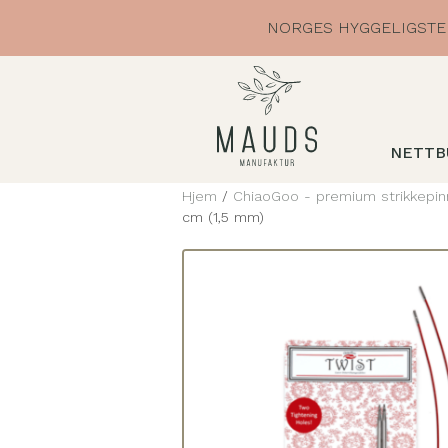
Skip
NORGES HYGGELIGSTE 
to
content
NETTB
Hjem
/
ChiaoGoo - premium strikkepin
cm (1,5 mm)