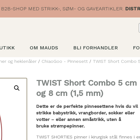
B2B-SHOP MED STRIKK-, SØM- OG GAVEARTIKLER.
DISTR
UTIKK
OM MAUDS
BLI FORHANDLER
FO
ner og heklenåler
/
ChiaoGoo - Pinnesett
/
TWIST Short Combo 
TWIST Short Combo 5 cm
og 8 cm (1,5 mm)
Dette er de perfekte pinnesettene hvis du vil
strikke babystrikk, vrangborder, sokker eller
votter – eller annen småstrikk, uten å
bruke strømpepinner.
TWIST SHORTIES pinner i kirurgisk stål finnes i e