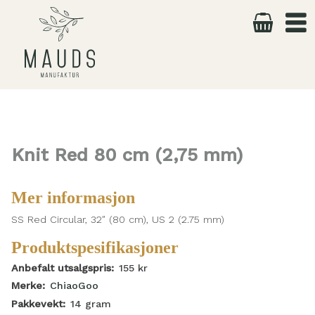
Skip
to
content
Knit Red 80 cm (2,75 mm)
Mer informasjon
SS Red Circular, 32″ (80 cm), US 2 (2.75 mm)
Produktspesifikasjoner
Anbefalt utsalgspris:
155
kr
Merke:
ChiaoGoo
Pakkevekt:
14
gram