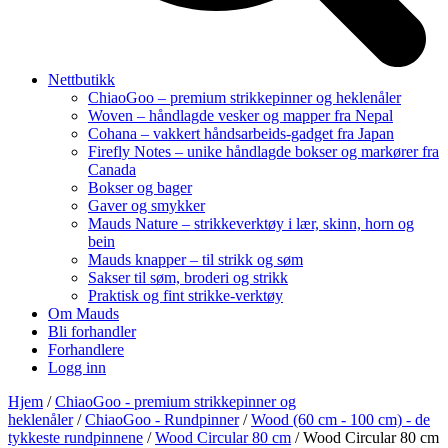
Nettbutikk
ChiaoGoo – premium strikkepinner og heklenåler
Woven – håndlagde vesker og mapper fra Nepal
Cohana – vakkert håndsarbeids-gadget fra Japan
Firefly Notes – unike håndlagde bokser og markører fra
Canada
Bokser og bager
Gaver og smykker
Mauds Nature – strikkeverktøy i lær, skinn, horn og
bein
Mauds knapper – til strikk og søm
Sakser til søm, broderi og strikk
Praktisk og fint strikke-verktøy
Om Mauds
Bli forhandler
Forhandlere
Logg inn
Hjem
/
ChiaoGoo - premium strikkepinner og
heklenåler
/
ChiaoGoo - Rundpinner
/
Wood (60 cm - 100 cm) - de
tykkeste rundpinnene
/
Wood Circular 80 cm
/ Wood Circular 80 cm