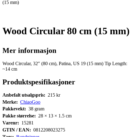
(15 mm)
Wood Circular 80 cm (15 mm)
Mer informasjon
Wood Circular, 32″ (80 cm), Patina, US 19 (15 mm) Tip Length:
~14 cm
Produktspesifikasjoner
Anbefalt utsalgspris:
215
kr
Merke:
ChiaoGoo
Pakkevekt:
38
gram
Pakke størrelse:
28 × 13 × 1.5
cm
Varenr:
15281
GTIN / EAN:
0812208023275
Tags:
Rundpinner