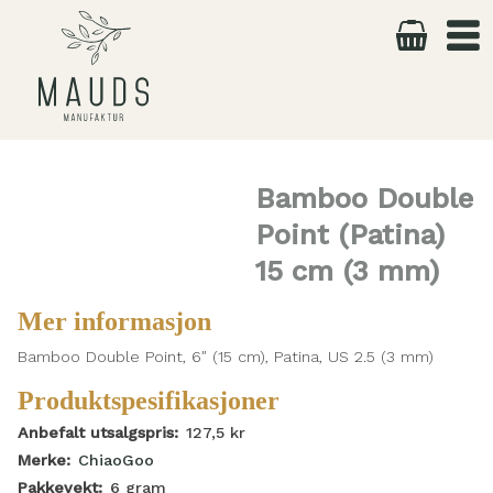
Skip
to
content
Bamboo Double
Point (Patina)
15 cm (3 mm)
Mer informasjon
Bamboo Double Point, 6″ (15 cm), Patina, US 2.5 (3 mm)
Produktspesifikasjoner
Anbefalt utsalgspris:
127,5
kr
Merke:
ChiaoGoo
Pakkevekt:
6
gram