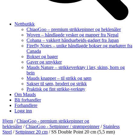
Nettbutikk
ChiaoGoo – premium strikkepinner og heklenåler
Woven – håndlagde vesker og mapper fra Nepal
Cohana – vakkert håndsarbeids-gadget fra Japan
Firefly Notes – unike håndlagde bokser og markører fra
Canada
Bokser og bager
Gaver og smykker
Mauds Nature – strikkeverktøy i lær, skinn, horn og
bein
Mauds knapper – til strikk og søm
Sakser til søm, broderi og strikk
Praktisk og fint strikke-verktøy
Om Mauds
Bli forhandler
Forhandlere
Logg inn
Hjem
/
ChiaoGoo - premium strikkepinner og
heklenåler
/
ChiaoGoo - Settpinner / strømpepinner
/
Stainless
Steel
/
Settpinner 20 cm
/ SS Double Point 20 cm (5,5 mm)