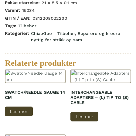
Pakke størrelse:
21 × 5.5 × 0.1
cm
Varenr:
15034
GTIN / EAN:
0812208022230
Tags:
Tilbehør
Kategorier:
ChiaoGoo - Tilbehør
,
Reparere og kreere -
nyttig for strikk og søm
Relaterte produkter
SWATCH/NEEDLE GAUGE 14
INTERCHANGEABLE
CM
ADAPTERS – (L) TIP TO (S)
CABLE
Les mer
Les mer