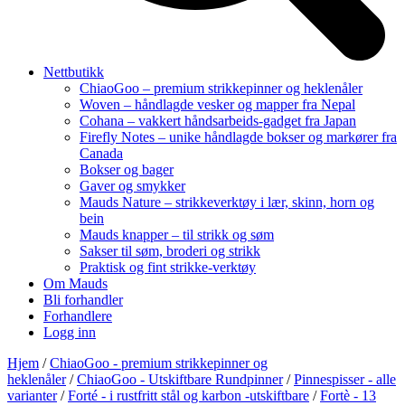
Nettbutikk
ChiaoGoo – premium strikkepinner og heklenåler
Woven – håndlagde vesker og mapper fra Nepal
Cohana – vakkert håndsarbeids-gadget fra Japan
Firefly Notes – unike håndlagde bokser og markører fra
Canada
Bokser og bager
Gaver og smykker
Mauds Nature – strikkeverktøy i lær, skinn, horn og
bein
Mauds knapper – til strikk og søm
Sakser til søm, broderi og strikk
Praktisk og fint strikke-verktøy
Om Mauds
Bli forhandler
Forhandlere
Logg inn
Hjem
/
ChiaoGoo - premium strikkepinner og
heklenåler
/
ChiaoGoo - Utskiftbare Rundpinner
/
Pinnespisser - alle
varianter
/
Forté - i rustfritt stål og karbon -utskiftbare
/
Fortè - 13