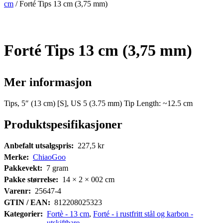
cm
/ Forté Tips 13 cm (3,75 mm)
Forté Tips 13 cm (3,75 mm)
Mer informasjon
Tips, 5″ (13 cm) [S], US 5 (3.75 mm) Tip Length: ~12.5 cm
Produktspesifikasjoner
Anbefalt utsalgspris:
227,5
kr
Merke:
ChiaoGoo
Pakkevekt:
7
gram
Pakke størrelse:
14 × 2 × 002
cm
Varenr:
25647-4
GTIN / EAN:
812208025323
Kategorier:
Fortè - 13 cm
,
Forté - i rustfritt stål og karbon -
utskiftbare