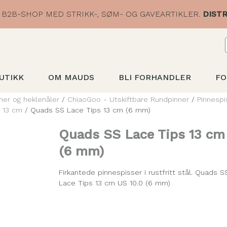
B2B-SHOP MED STRIKK-, SØM- OG GAVEARTIKLER.
DISTR
UTIKK
OM MAUDS
BLI FORHANDLER
FO
ner og heklenåler
/
ChiaoGoo - Utskiftbare Rundpinner
/
Pinnespi
 13 cm
/ Quads SS Lace Tips 13 cm (6 mm)
Quads SS Lace Tips 13 cm
(6 mm)
Firkantede pinnespisser i rustfritt stål. Quads S
Lace Tips 13 cm US 10.0 (6 mm)