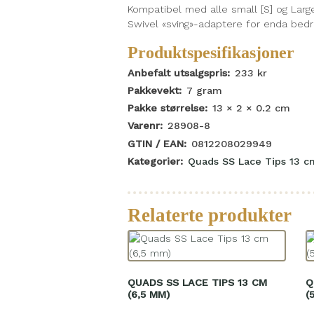
Kompatibel med alle small [S] og Large
Swivel «sving»-adaptere for enda bedre
Produktspesifikasjoner
Anbefalt utsalgspris:
233
kr
Pakkevekt:
7
gram
Pakke størrelse:
13 × 2 × 0.2
cm
Varenr:
28908-8
GTIN / EAN:
0812208029949
Kategorier:
Quads SS Lace Tips 13 c
Relaterte produkter
QUADS SS LACE TIPS 13 CM
Q
(6,5 MM)
(