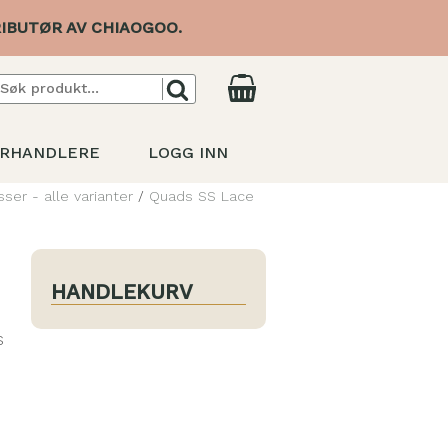
IBUTØR AV CHIAOGOO.
RHANDLERE
LOGG INN
sser - alle varianter
/
Quads SS Lace
HANDLEKURV
S