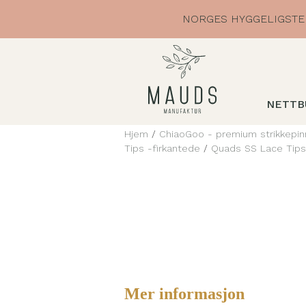
Skip
NORGES HYGGELIGSTE 
to
content
NETTB
Hjem
/
ChiaoGoo - premium strikkepin
Tips -firkantede
/
Quads SS Lace Tips
Mer informasjon