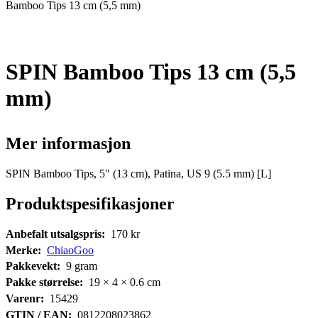
Bamboo Tips 13 cm (5,5 mm)
SPIN Bamboo Tips 13 cm (5,5
mm)
Mer informasjon
SPIN Bamboo Tips, 5″ (13 cm), Patina, US 9 (5.5 mm) [L]
Produktspesifikasjoner
Anbefalt utsalgspris:
170
kr
Merke:
ChiaoGoo
Pakkevekt:
9
gram
Pakke størrelse:
19 × 4 × 0.6
cm
Varenr:
15429
GTIN / EAN:
0812208023862