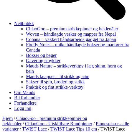
Nettbutikk
ChiaoGoo – premium strikkepinner og heklenåler
Woven – håndlagde vesker og mapper fra Nepal
Cohana – vakkert håndsarbeids-gadget fra Japan
Firefly Notes – unike håndlagde bokser og markører fra
Canada
Bokser og bager
Gaver og smykker
Mauds Nature – strikkeverktøy i lær, skinn, horn og
bein
Mauds knapper – til strikk og søm
Sakser til søm, broderi og strikk
Praktisk og fint strikke-verktøy
Om Mauds
Bli forhandler
Forhandlere
Logg inn
Hjem
/
ChiaoGoo - premium strikkepinner og
heklenåler
/
ChiaoGoo - Utskiftbare Rundpinner
/
Pinnespisser - alle
varianter
/
TWIST Lace
/
TWIST Lace Tips 10 cm
/ TWIST Lace