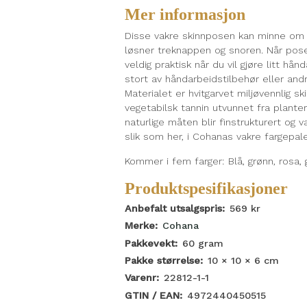
Mer informasjon
Disse vakre skinnposen kan minne om 
løsner treknappen og snoren. Når pos
veldig praktisk når du vil gjøre litt h
stort av håndarbeidstilbehør eller and
Materialet er hvitgarvet miljøvennlig sk
vegetabilsk tannin utvunnet fra planter
naturlige måten blir finstrukturert og 
slik som her, i Cohanas vakre fargepale
Kommer i fem farger: Blå, grønn, rosa, g
Produktspesifikasjoner
Anbefalt utsalgspris:
569
kr
Merke:
Cohana
Pakkevekt:
60
gram
Pakke størrelse:
10 × 10 × 6
cm
Varenr:
22812-1-1
GTIN / EAN:
4972440450515