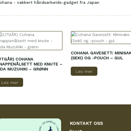
ohana - vakkert håndsarbeids-gadget fra Japan
COHANA GAVESETT: MINISA
(SEKI) OG -POUCH – GUL
UTGÅR) COHANA
NAPPENÅLSETT MED KNUTE –
IDA MUZUHIKI – GRØNN
Les mer
Les mer
KONTAKT OSS