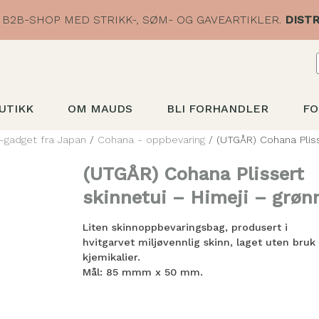
B2B-SHOP MED STRIKK-, SØM- OG GAVEARTIKLER.
DISTR
UTIKK
OM MAUDS
BLI FORHANDLER
FO
-gadget fra Japan
/
Cohana - oppbevaring
/ (UTGÅR) Cohana Pliss
(UTGÅR) Cohana Plissert
skinnetui – Himeji – grøn
Liten skinnoppbevaringsbag, produsert i
hvitgarvet miljøvennlig skinn, laget uten bruk
kjemikalier.
Mål: 85 mmm x 50 mm.