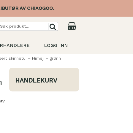
IBUTØR AV CHIAOGOO.
RHANDLERE
LOGG INN
ert skinnetui – Himeji – grønn
HANDLEKURV
n
 av