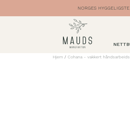
Skip
NORGES HYGGELIGSTE 
to
content
NETTB
Hjem
/
Cohana - vakkert håndsarbeids