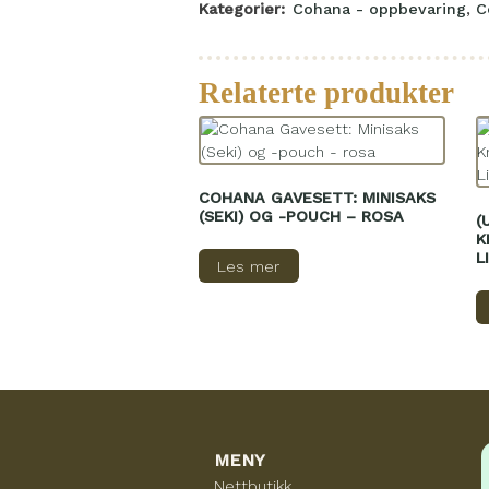
Kategorier:
Cohana - oppbevaring
,
C
Relaterte produkter
COHANA GAVESETT: MINISAKS
(SEKI) OG -POUCH – ROSA
(
K
L
Les mer
MENY
Nettbutikk