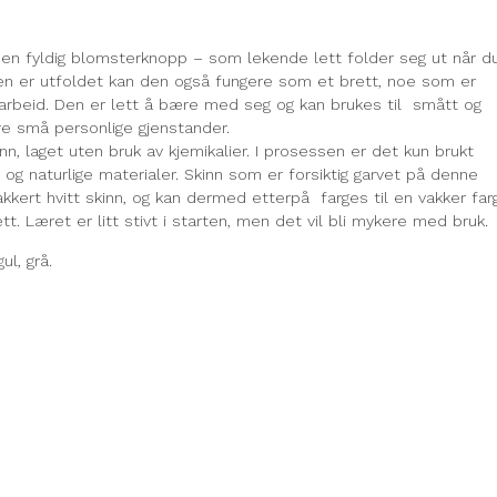
en fyldig blomsterknopp – som lekende lett folder seg ut når d
en er utfoldet kan den også fungere som et brett, noe som er
åndarbeid. Den er lett å bære med seg og kan brukes til smått og
re små personlige gjenstander.
inn, laget uten bruk av kjemikalier. I prosessen er det kun brukt
 og naturlige materialer. Skinn som er forsiktig garvet på denne
vakkert hvitt skinn, og kan dermed etterpå farges til en vakker far
tt. Læret er litt stivt i starten, men det vil bli mykere med bruk.
ul, grå.