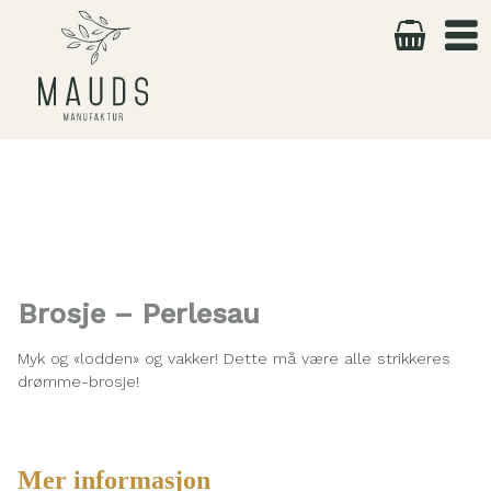
Skip
to
content
Brosje – Perlesau
Myk og «lodden» og vakker! Dette må være alle strikkeres
drømme-brosje!
Mer informasjon