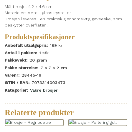
Mål brosje: 4.2 x 4.6 cm
Materialer: Metall, glasskrystaller
Brosjen leveres i en praktisk gjennomsiktig gaveeske, som
beskytter overflaten.
Produktspesifikasjoner
Anbefalt utsalgspris:
199
kr
Antall i pakken:
1
stk
Pakkevekt:
20
gram
Pakke størrelse:
7 × 7 × 2
cm
Varenr:
28445-16
GTIN / EAN:
7073314003473
Kategorier:
Vakre brosjer
Relaterte produkter