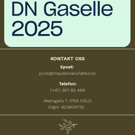
KONTAKT OSS
Epost:
post@maudsmanufaktur.no
Telefon:
(+47) 901 82 498
Akersgata 7, 0158 OSLO
Orgnr. 923809732