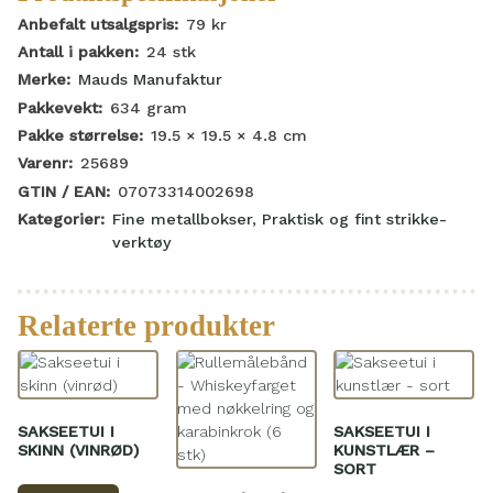
Anbefalt utsalgspris:
79
kr
Antall i pakken:
24
stk
Merke:
Mauds Manufaktur
Pakkevekt:
634
gram
Pakke størrelse:
19.5 × 19.5 × 4.8
cm
Varenr:
25689
GTIN / EAN:
07073314002698
Kategorier:
Fine metallbokser
,
Praktisk og fint strikke-
verktøy
Relaterte produkter
SAKSEETUI I
SAKSEETUI I
SKINN (VINRØD)
KUNSTLÆR –
SORT