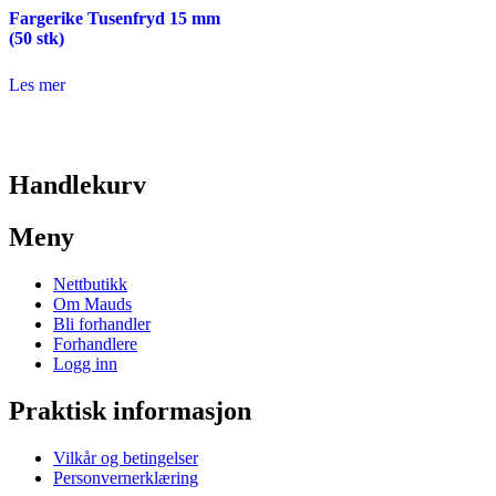
Fargerike Tusenfryd 15 mm
(50 stk)
Les mer
Handlekurv
Meny
Nettbutikk
Om Mauds
Bli forhandler
Forhandlere
Logg inn
Praktisk informasjon
Vilkår og betingelser
Personvernerklæring