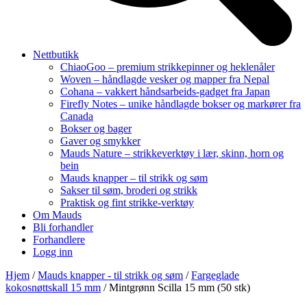
Nettbutikk
ChiaoGoo – premium strikkepinner og heklenåler
Woven – håndlagde vesker og mapper fra Nepal
Cohana – vakkert håndsarbeids-gadget fra Japan
Firefly Notes – unike håndlagde bokser og markører fra
Canada
Bokser og bager
Gaver og smykker
Mauds Nature – strikkeverktøy i lær, skinn, horn og
bein
Mauds knapper – til strikk og søm
Sakser til søm, broderi og strikk
Praktisk og fint strikke-verktøy
Om Mauds
Bli forhandler
Forhandlere
Logg inn
Hjem
/
Mauds knapper - til strikk og søm
/
Fargeglade
kokosnøttskall 15 mm
/ Mintgrønn Scilla 15 mm (50 stk)