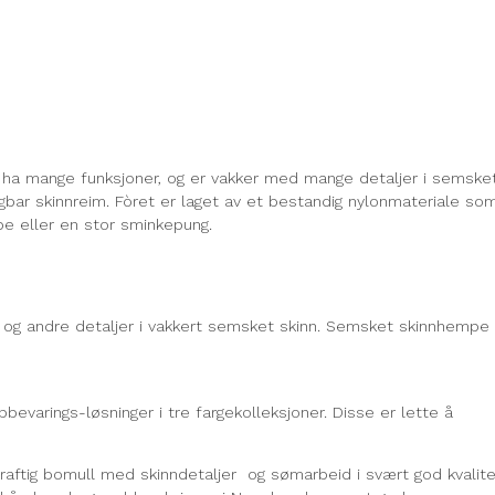
 ha mange funksjoner, og er vakker med mange detaljer i semske
gbar skinnreim. Fòret er laget av et bestandig nylonmateriale so
e eller en stor sminkepung.
 og andre detaljer i vakkert semsket skinn. Semsket skinnhempe
bevarings-løsninger i tre fargekolleksjoner. Disse er lette å
raftig bomull med skinndetaljer og sømarbeid i svært god kvalite