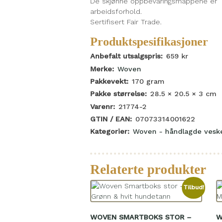
De skjønne oppbevaringsmappene er h
arbeidsforhold.
Sertifisert Fair Trade.
Produktspesifikasjoner
Anbefalt utsalgspris:
659
kr
Merke:
Woven
Pakkevekt:
170
gram
Pakke størrelse:
28.5 × 20.5 × 3
cm
Varenr:
21774-2
GTIN / EAN:
07073314001622
Kategorier:
Woven - håndlagde vesk
Relaterte produkter
Tilbud!
WOVEN SMARTBOKS STOR –
W