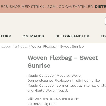
B2B-SHOP MED STRIKK-, SØM- OG GAVEARTIKLER.
DISTR
UTIKK
OM MAUDS
BLI FORHANDLER
FO
mapper fra Nepal
/ Woven Flexbag – Sweet Sunrise
Woven Flexbag – Sweet
Sunrise
Mauds Collection Made by Woven:
Denne elegante Flexbagen inngår i den unike
Mauds Collection som er laget av internasjonalt
anerkjente Woven Nepal.
Mål: 28,5 cm x 20,5 cm x 6 cm
Ett innvendig rom.