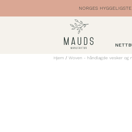
Skip
NORGES HYGGELIGSTE 
to
content
NETTB
Hjem
/
Woven - håndlagde vesker og 