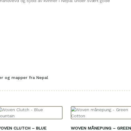
åndvevd og sydd av kvinner i Nepal under svært gode
er og mapper fra Nepal
OVEN CLUTCH – BLUE
WOVEN MÅNEPUNG – GREEN