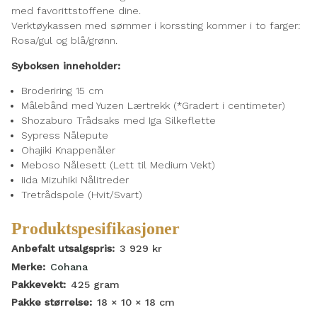
med favorittstoffene dine.
Verktøykassen med sømmer i korssting kommer i to farger:
Rosa/gul og blå/grønn.
Syboksen inneholder:
Broderiring 15 cm
Målebånd med Yuzen Lærtrekk (*Gradert i centimeter)
Shozaburo Trådsaks med Iga Silkeflette
Sypress Nålepute
Ohajiki Knappenåler
Meboso Nålesett (Lett til Medium Vekt)
Iida Mizuhiki Nålitreder
Tretrådspole (Hvit/Svart)
Produktspesifikasjoner
Anbefalt utsalgspris:
3 929
kr
Merke:
Cohana
Pakkevekt:
425
gram
Pakke størrelse:
18 × 10 × 18
cm