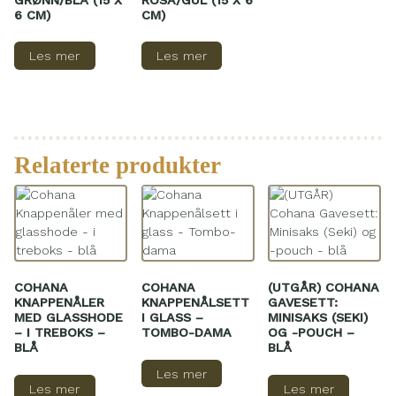
6 CM)
CM)
Les mer
Les mer
Relaterte produkter
COHANA
COHANA
(UTGÅR) COHANA
KNAPPENÅLER
KNAPPENÅLSETT
GAVESETT:
MED GLASSHODE
I GLASS –
MINISAKS (SEKI)
– I TREBOKS –
TOMBO-DAMA
OG -POUCH –
BLÅ
BLÅ
Les mer
Les mer
Les mer