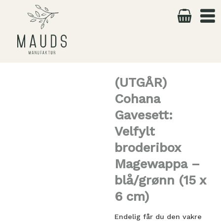
Skip
to
content
(UTGÅR)
Cohana
Gavesett:
Velfylt
broderibox
Magewappa –
blå/grønn (15 x
6 cm)
Endelig får du den vakre