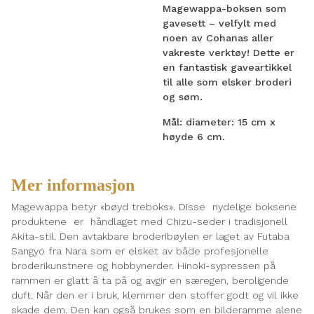
Magewappa-boksen som
gavesett – velfylt med
noen av Cohanas aller
vakreste verktøy! Dette er
en fantastisk gaveartikkel
til alle som elsker broderi
og søm.
Mål: diameter: 15 cm x
høyde 6 cm.
Mer informasjon
Magewappa betyr «bøyd treboks». Disse nydelige boksene
produktene er håndlaget med Chizu-seder i tradisjonell
Akita-stil. Den avtakbare broderibøylen er laget av Futaba
Sangyo fra Nara som er elsket av både profesjonelle
broderikunstnere og hobbynerder. Hinoki-sypressen på
rammen er glatt å ta på og avgir en særegen, beroligende
duft. Når den er i bruk, klemmer den stoffer godt og vil ikke
skade dem. Den kan også brukes som en bilderamme alene